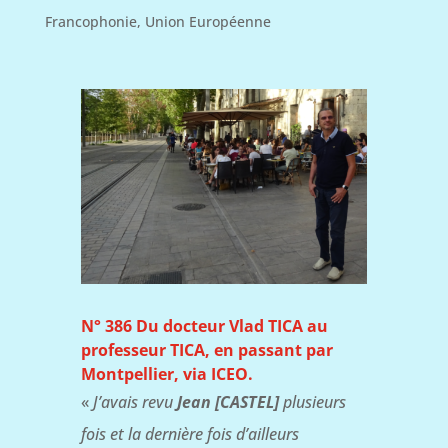
Francophonie
,
Union Européenne
N° 386 Du docteur Vlad TICA au
professeur TICA, en passant par
Montpellier, via ICEO.
«
J’avais revu
Jean [CASTEL]
plusieurs
fois et la dernière fois d’ailleurs