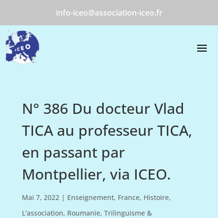
info-iceo@association-iceo.fr
N° 386 Du docteur Vlad
TICA au professeur TICA,
en passant par
Montpellier, via ICEO.
Mai 7, 2022
|
Enseignement
,
France
,
Histoire
,
L'association
,
Roumanie
,
Trilinguisme &