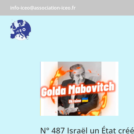
info-iceo@association-iceo.fr
N° 487 Israël un État créé