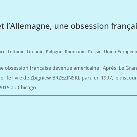
et l’Allemagne, une obsession frança
nce
,
Lettonie
,
Lituanie
,
Pologne
,
Roumanie
,
Russie
,
Union Europée
une obsession française devenue américaine ! Après Le Gra
de, le livre de Zbigniew BRZEZINSKI, paru en 1997, le discou
015 au Chicago...