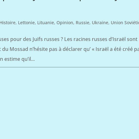
Histoire
,
Lettonie
,
Lituanie
,
Opinion
,
Russie
,
Ukraine
,
Union Soviét
sses pour des Juifs russes ? Les racines russes d’Israël sont
du Mossad n’hésite pas à déclarer qu’ « Israël a été créé p
 estime qu’il...