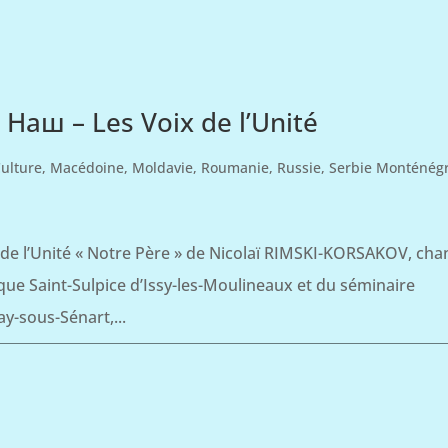
 Наш – Les Voix de l’Unité
ulture
,
Macédoine
,
Moldavie
,
Roumanie
,
Russie
,
Serbie Monténég
de l’Unité « Notre Père » de Nicolaï RIMSKI-KORSAKOV, cha
que Saint-Sulpice d’Issy-les-Moulineaux et du séminaire
y-sous-Sénart,...