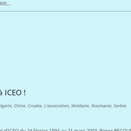
00,...
 ICEO !
lgarie
,
Chine
,
Croatie
,
L'association
,
Moldavie
,
Roumanie
,
Serbie
 d’ICEO du 24 février 1994 au 21 mars 2003, Pierre BECQU