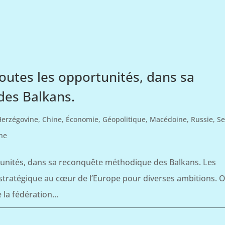
 toutes les opportunités, dans sa
es Balkans.
Herzégovine
,
Chine
,
Économie
,
Géopolitique
,
Macédoine
,
Russie
,
Se
ne
ortunités, dans sa reconquête méthodique des Balkans. Les
stratégique au cœur de l’Europe pour diverses ambitions. 
la fédération...