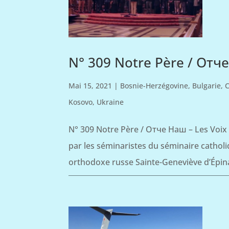
N° 309 Notre Père / Отче
Mai 15, 2021
|
Bosnie-Herzégovine
,
Bulgarie
,
C
Kosovo
,
Ukraine
N° 309 Notre Père / Отче Наш – Les Voix 
par les séminaristes du séminaire catholi
orthodoxe russe Sainte-Geneviève d’Épina