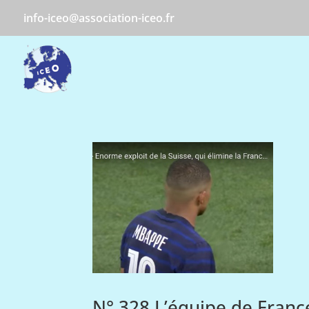
info-iceo@association-iceo.fr
N° 328 L’équipe de France