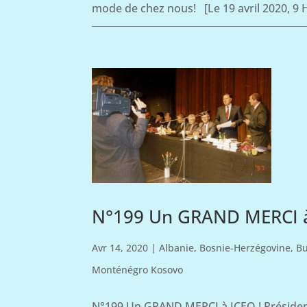
mode de chez nous! [Le 19 avril 2020, 9 H
N°199 Un GRAND MERCI à
Avr 14, 2020
|
Albanie
,
Bosnie-Herzégovine
,
Bu
Monténégro Kosovo
N°199 Un GRAND MERCI à ICEO ! Président