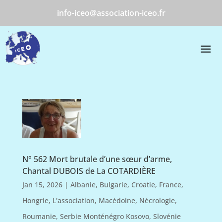
info-iceo@association-iceo.fr
N° 562 Mort brutale d’une sœur d’arme,
Chantal DUBOIS de La COTARDIÈRE
Jan 15, 2026
|
Albanie
,
Bulgarie
,
Croatie
,
France
,
Hongrie
,
L'association
,
Macédoine
,
Nécrologie
,
Roumanie
,
Serbie Monténégro Kosovo
,
Slovénie