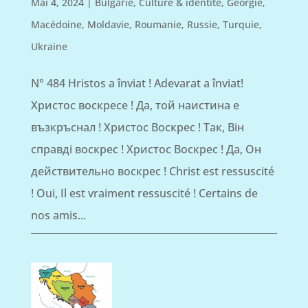
Mai 4, 2024
|
Bulgarie
,
Culture & identité
,
Géorgie
,
Macédoine
,
Moldavie
,
Roumanie
,
Russie
,
Turquie
,
Ukraine
N° 484 Hristos a înviat ! Adevarat a înviat!
Христос воскресе ! Да, той наистина е
възкръснал ! Христос Воскрес ! Так, Він
справді воскрес ! Христос Воскрес ! Да, Он
действительно воскрес ! Christ est ressuscité
! Oui, Il est vraiment ressuscité ! Certains de
nos amis...