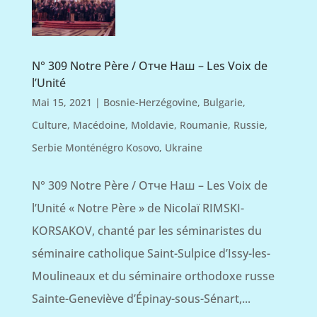
N° 309 Notre Père / Отче Наш – Les Voix de
l’Unité
Mai 15, 2021
|
Bosnie-Herzégovine
,
Bulgarie
,
Culture
,
Macédoine
,
Moldavie
,
Roumanie
,
Russie
,
Serbie Monténégro Kosovo
,
Ukraine
N° 309 Notre Père / Отче Наш – Les Voix de
l’Unité « Notre Père » de Nicolaï RIMSKI-
KORSAKOV, chanté par les séminaristes du
séminaire catholique Saint-Sulpice d’Issy-les-
Moulineaux et du séminaire orthodoxe russe
Sainte-Geneviève d’Épinay-sous-Sénart,...