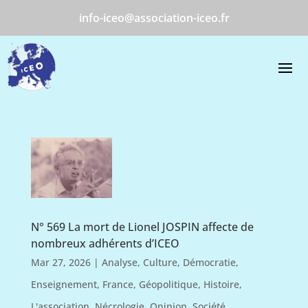
info-iceo@association-iceo.fr
N° 569 La mort de Lionel JOSPIN affecte de
nombreux adhérents d’ICEO
Mar 27, 2026
|
Analyse
,
Culture
,
Démocratie
,
Enseignement
,
France
,
Géopolitique
,
Histoire
,
L'association
,
Nécrologie
,
Opinion
,
Société