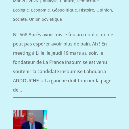
Mar 20, 2026
|
Analyse
,
Culture
,
Démocratie
,
Écologie
,
Économie
,
Géopolitique
,
Histoire
,
Opinion
,
Société
,
Union Soviétique
N° 568 Après avoir mis le feu au moulin, on ne
peut pas espérer avoir plus de pain. Ah ! En
meeting à Lille, le jeudi 19 mars au soir, le
fondateur de La France insoumise est venu
soutenir la candidate insoumise Lahouaria
ADDOUCHE. « La gauche doit tourner la page
de...