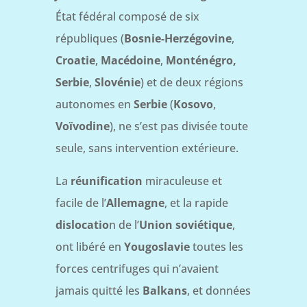
État fédéral composé de six
républiques (
Bosnie-Herzégovine
,
Croatie
,
Macédoine
,
Monténégro,
Serbie
,
Slovénie
) et de deux régions
autonomes en
Serbie
(
Kosovo
,
Voïvodine
), ne s’est pas divisée toute
seule, sans intervention extérieure.
La
réunification
miraculeuse et
facile de l’
Allemagne
, et la rapide
dislocatio
n de l’
Union soviétique
,
ont libéré en
Yougoslavie
toutes les
forces centrifuges qui n’avaient
jamais quitté les
Balkans
, et données