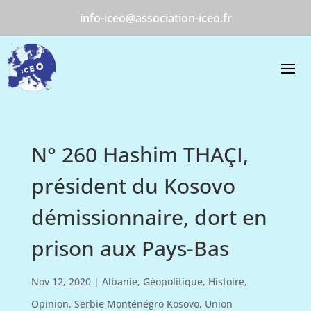
info-iceo@association-iceo.fr
N° 260 Hashim THAÇI,
président du Kosovo
démissionnaire, dort en
prison aux Pays-Bas
Nov 12, 2020
|
Albanie
,
Géopolitique
,
Histoire
,
Opinion
,
Serbie Monténégro Kosovo
,
Union