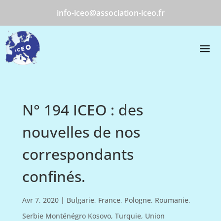
info-iceo@association-iceo.fr
N° 194 ICEO : des
nouvelles de nos
correspondants
confinés.
Avr 7, 2020
|
Bulgarie
,
France
,
Pologne
,
Roumanie
,
Serbie Monténégro Kosovo
,
Turquie
,
Union