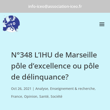
info-iceo@association-iceo.fr
N°348 L’IHU de Marseille
pôle d’excellence ou pôle
de délinquance?
Oct 26, 2021
|
Analyse
,
Enseignement & recherche
,
France
,
Opinion
,
Santé
,
Société