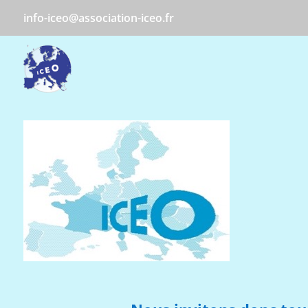
info-iceo@association-iceo.fr