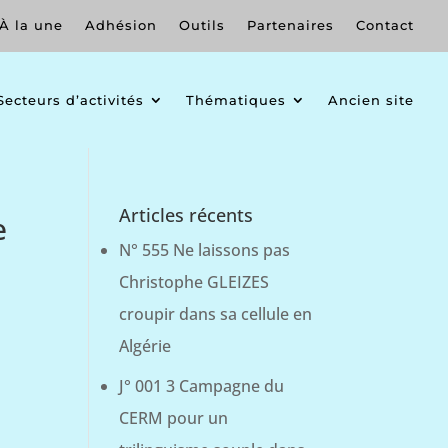
À la une
Adhésion
Outils
Partenaires
Contact
Secteurs d’activités
Thématiques
Ancien site
Articles récents
e
N° 555 Ne laissons pas
Christophe GLEIZES
croupir dans sa cellule en
Algérie
J° 001 3 Campagne du
CERM pour un