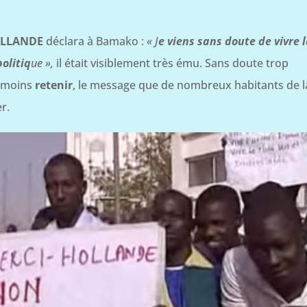
OLLANDE
déclara à Bamako :
« J
e viens sans doute de vivre 
olitiq
ue »,
il était visiblement très ému. Sans doute trop
e moins
retenir
, le message que de nombreux habitants de l
r.