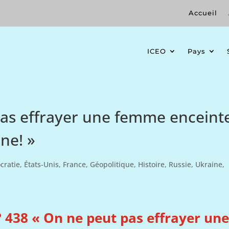
Accueil
ICEO
Pays
pas effrayer une femme enceint
ne! »
cratie
,
États-Unis
,
France
,
Géopolitique
,
Histoire
,
Russie
,
Ukraine
,
 438 « On ne peut pas effrayer une