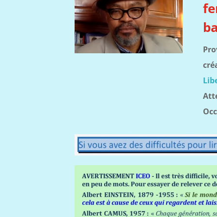
fe
ba
Pro
cré
Lib
Att
Occ