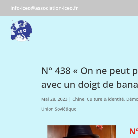
info-iceo@association-iceo.fr
N° 438 « On ne peut 
avec un doigt de bana
Mai 28, 2023
|
Chine
,
Culture & identité
,
Démo
Union Soviétique
N°