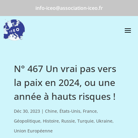
info-iceo@association-iceo.fr
N° 467 Un vrai pas vers
la paix en 2024, ou une
année à hauts risques !
Déc 30, 2023
|
Chine
,
États-Unis
,
France
,
Géopolitique
,
Histoire
,
Russie
,
Turquie
,
Ukraine
,
Union Européenne