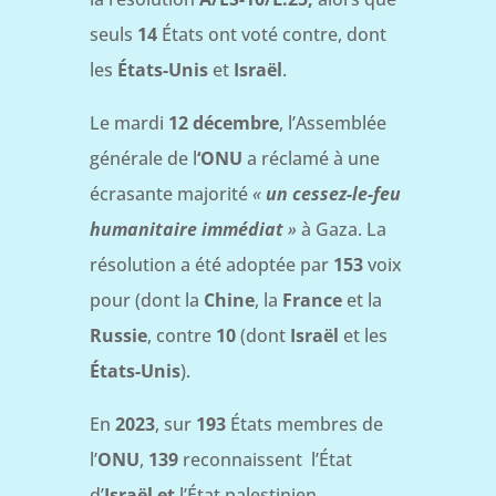
seuls
14
États ont voté contre, dont
les
États-Unis
et
Israël
.
Le mardi
12 décembre
, l’Assemblée
générale de l
‘ONU
a réclamé à une
écrasante majorité
«
un cessez-le-feu
humanitaire immédiat
»
à Gaza. La
résolution a été adoptée par
153
voix
pour (dont la
Chine
, la
France
et la
Russie
, contre
10
(dont
Israël
et les
États-Unis
).
En
2023
, sur
193
États membres de
l’
ONU
,
139
reconnaissent l’État
d’
Israël et
l’État palestinien.