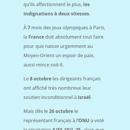
qu’ils affectionnent le plus,
les
indignations à deux vitesses
.
À
7
mois des jeux olympiques à Paris,
la
France
doit absolument tout faire
pour que naisse urgemment au
Moyen-Orient un espoir de paix,
aussi mince soit-il.
Le
8 octobre
les dirigeants français
ont affiché très nombreux leur
soutien inconditionnel à
Israël
.
Mais dès le
26 octobre
le
représentant français à l
’ONU
a voté
la résolution
A/ES-10/L.25,
alors que