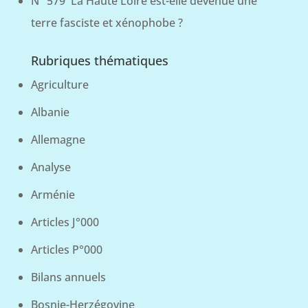
N° 579 La Haute Loire est-elle devenue une
terre fasciste et xénophobe ?
Rubriques thématiques
Agriculture
Albanie
Allemagne
Analyse
Arménie
Articles J°000
Articles P°000
Bilans annuels
Bosnie-Herzégovine