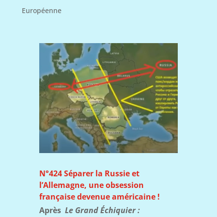
Européenne
N°424 Séparer la Russie et
l’Allemagne, une obsession
française devenue américaine !
Après
Le
Grand Échiquier :