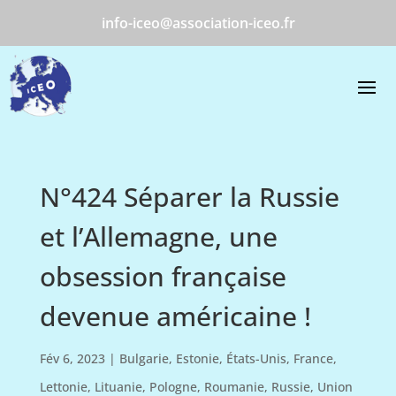
info-iceo@association-iceo.fr
N°424 Séparer la Russie
et l’Allemagne, une
obsession française
devenue américaine !
Fév 6, 2023
|
Bulgarie
,
Estonie
,
États-Unis
,
France
,
Lettonie
,
Lituanie
,
Pologne
,
Roumanie
,
Russie
,
Union