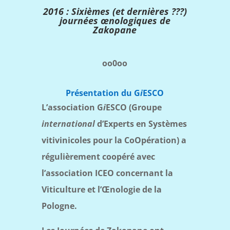
2016 : Sixièmes (et dernières ???)
journées œnologiques de
Zakopane
oo0oo
Présentation du G
i
ESCO
L’association G
i
ESCO (Groupe
international
d’Experts en Systèmes
vitivinicoles pour la CoOpération) a
régulièrement coopéré avec
l’association ICEO concernant la
Viticulture et l’
Œ
nologie de la
Pologne.