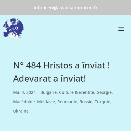
info-iceo@association-iceo.fr
N° 484 Hristos a înviat !
Adevarat a înviat!
Mai 4, 2024
|
Bulgarie
,
Culture & identité
,
Géorgie
,
Macédoine
,
Moldavie
,
Roumanie
,
Russie
,
Turquie
,
Ukraine