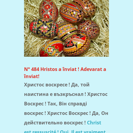
N° 484 Hristos a înviat ! Adevarat a
înviat!
Христос воскресе ! Да, той
наистина е възкръснал ! Христос
Воскрес ! Так, Він справді
воскрес ! Христос Воскрес ! Да, Он
действительно воскрес !
Christ
est ressuscité ! Oui, Il est vraiment