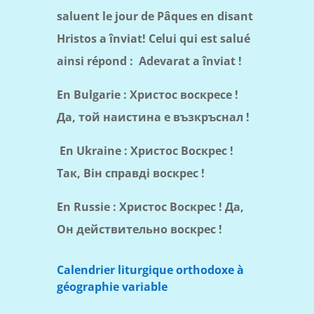
saluent le jour de Pâques en disant
Hristos a înviat! Celui qui est salué
ainsi répond :
Adevarat a înviat !
En Bulgarie : Христос воскресе !
Да, той наистина е възкръснал !
En Ukraine : Христос Воскрес !
Так, Він справді воскрес !
En Russie : Христос Воскрес ! Да,
Он действительно воскрес !
Calendrier liturgique orthodoxe à
géographie variable