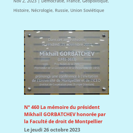
Nov 2, 2023
|
Démocratie
,
France
,
Géopolitique
,
Histoire
,
Nécrologie
,
Russie
,
Union Soviétique
N° 460 La mémoire du président
Mikhaïl GORBATCHEV honorée par
la Faculté de droit de Montpellier
Le jeudi 26 octobre 2023