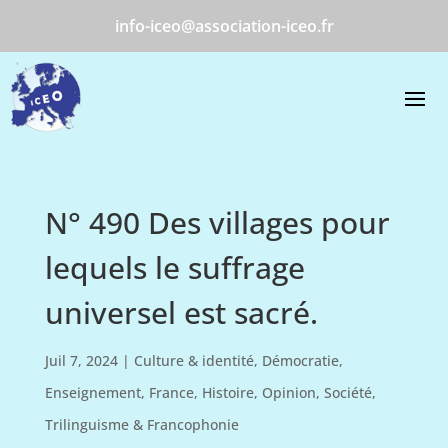
info-iceo@association-iceo.fr
N° 490 Des villages pour
lequels le suffrage
universel est sacré.
Juil 7, 2024
|
Culture & identité
,
Démocratie
,
Enseignement
,
France
,
Histoire
,
Opinion
,
Société
,
Trilinguisme & Francophonie