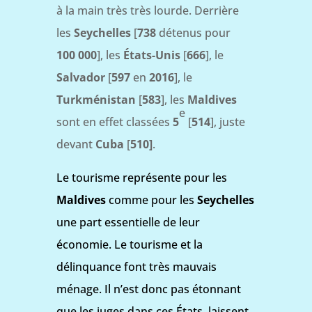
à la main très très lourde. Derrière
les
Seychelles
[
738
détenus pour
100 000
], les
États-Unis
[
666
], le
Salvador
[
597
en
2016
], le
Turkménistan
[
583
], les
Maldives
e
sont en effet classées
5
[
514
], juste
devant
Cuba
[
510]
.
Le tourisme représente pour les
Maldives
comme pour les
Seychelles
une part
essentielle de leur
économie. Le tourisme et la
délinquance font très mauvais
ménage. Il n’est donc pas étonnant
que les juges dans ces États, laissent