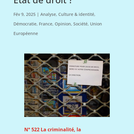
Fév 9, 2025
|
Analyse
,
Culture & identité
,
Démocratie
,
France
,
Opinion
,
Société
,
Union
Européenne
N° 522 La criminalité, la