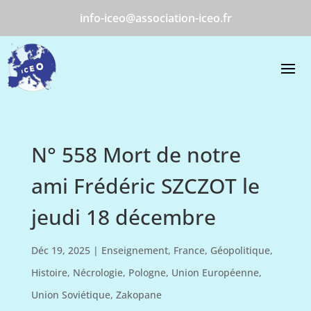
info-iceo@association-iceo.fr
N° 558 Mort de notre
ami Frédéric SZCZOT le
jeudi 18 décembre
Déc 19, 2025
|
Enseignement
,
France
,
Géopolitique
,
Histoire
,
Nécrologie
,
Pologne
,
Union Européenne
,
Union Soviétique
,
Zakopane