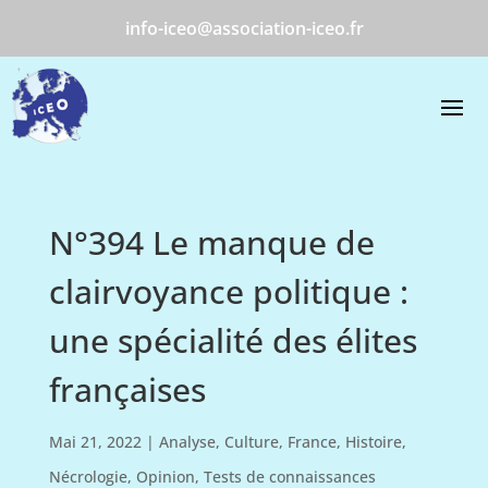
info-iceo@association-iceo.fr
N°394 Le manque de
clairvoyance politique :
une spécialité des élites
françaises
Mai 21, 2022
|
Analyse
,
Culture
,
France
,
Histoire
,
Nécrologie
,
Opinion
,
Tests de connaissances