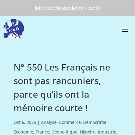
info-iceo@association-iceo.fr
N° 550 Les Français ne
sont pas rancuniers,
parce qu’ils ont la
mémoire courte !
Oct 6, 2025
|
Analyse
,
Commerce
,
Démocratie
,
Économie
,
France
,
Géopolitique
,
Histoire
,
Industrie
,