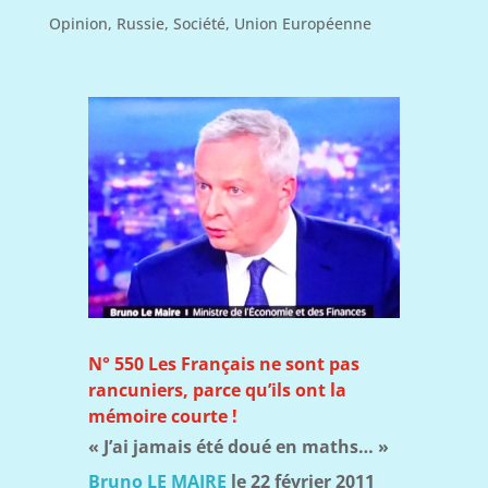
Opinion
,
Russie
,
Société
,
Union Européenne
N° 550
Les Français ne sont pas
rancuniers, parce qu’ils ont la
mémoire courte !
« J’ai jamais été doué en maths… »
Bruno LE MAIRE
le 22 février 2011