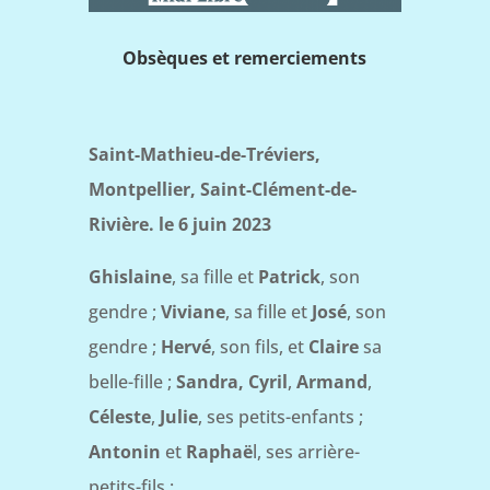
Obsèques et remerciements
Saint-Mathieu-de-Tréviers,
Montpellier, Saint-Clément-de-
Rivière. le 6 juin 2023
Ghislaine
, sa fille et
Patrick
, son
gendre ;
Viviane
, sa fille et
José
, son
gendre ;
Hervé
, son fils, et
Claire
sa
belle-fille ;
Sandra, Cyril
,
Armand
,
Céleste
,
Julie
, ses petits-enfants ;
Antonin
et
Raphaë
l, ses arrière-
petits-fils :