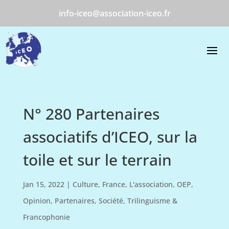
info-iceo@association-iceo.fr
N° 280 Partenaires
associatifs d’ICEO, sur la
toile et sur le terrain
Jan 15, 2022
|
Culture
,
France
,
L'association
,
OEP
,
Opinion
,
Partenaires
,
Société
,
Trilinguisme &
Francophonie