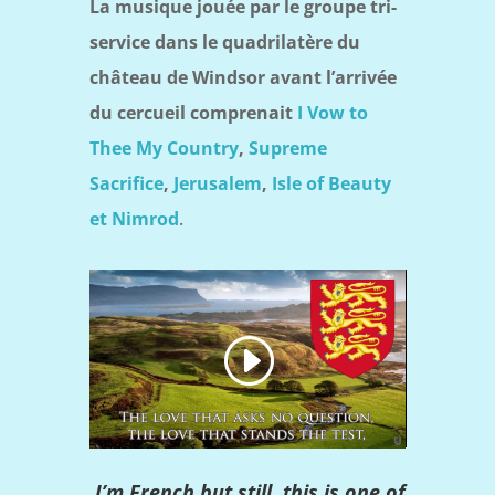
La musique jouée par le groupe tri-
service dans le quadrilatère du
château de Windsor avant l’arrivée
du cercueil comprenait
I Vow to
Thee My Country
,
Supreme
Sacrifice
,
Jerusalem
,
Isle of Beauty
et Nimrod
.
I’m French but still, this is one of