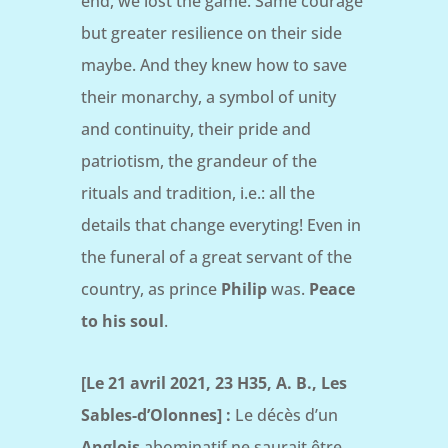
end, we lost the game. Same courage
but greater resilience on their side
maybe. And they knew how to save
their monarchy, a symbol of unity
and continuity, their pride and
patriotism, the grandeur of the
rituals and tradition, i.e.: all the
details that change everyting! Even in
the funeral of a great servant of the
country, as prince
Philip
was.
Peace
to his soul
.
[Le 21 avril 2021, 23 H35, A. B., Les
Sables-d’Olonnes] :
Le décès d’un
Anglois
abominatif ne saurait être