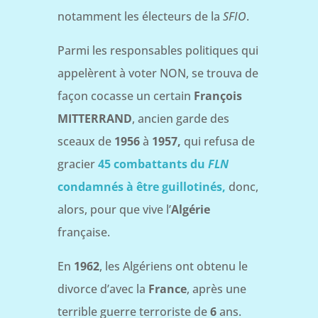
notamment les électeurs de la
SFIO
.
Parmi les responsables politiques qui
appelèrent à voter NON, se trouva de
façon cocasse un certain
François
MITTERRAND
, ancien garde des
sceaux de
1956
à
1957,
qui refusa de
gracier
45 combattants du
FLN
condamnés à être guillotinés,
donc,
alors, pour que vive l’
Algérie
française.
En
1962
, les Algériens ont obtenu le
divorce d’avec la
France
, après une
terrible guerre terroriste de
6
ans.