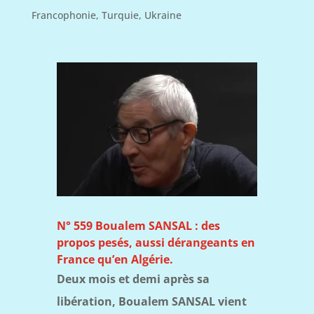
Francophonie
,
Turquie
,
Ukraine
N° 559 Boualem SANSAL : des
propos pesés, aussi dérangeants en
France qu’en Algérie.
Deux mois et demi après sa
libération, Boualem SANSAL vient