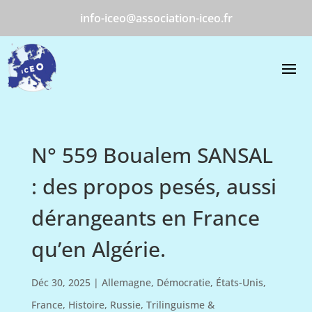
info-iceo@association-iceo.fr
N° 559 Boualem SANSAL
: des propos pesés, aussi
dérangeants en France
qu’en Algérie.
Déc 30, 2025
|
Allemagne
,
Démocratie
,
États-Unis
,
France
,
Histoire
,
Russie
,
Trilinguisme &