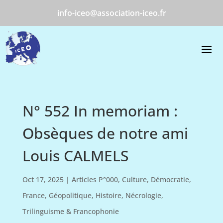
info-iceo@association-iceo.fr
N° 552 In memoriam :
Obsèques de notre ami
Louis CALMELS
Oct 17, 2025
|
Articles P°000
,
Culture
,
Démocratie
,
France
,
Géopolitique
,
Histoire
,
Nécrologie
,
Trilinguisme & Francophonie