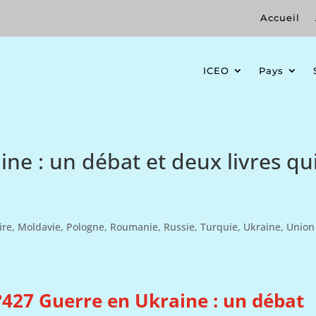
Accueil
ICEO
Pays
ne : un débat et deux livres qu
ire
,
Moldavie
,
Pologne
,
Roumanie
,
Russie
,
Turquie
,
Ukraine
,
Union
427 Guerre en Ukraine : un débat