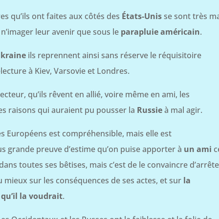
res qu’ils ont faites aux côtés des
États-Unis
se sont très m
n’imager leur avenir que sous le
parapluie américain
.
kraine
ils reprennent ainsi sans réserve le réquisitoire
lecture à Kiev, Varsovie et Londres.
cteur, qu’ils rêvent en allié, voire même en ami, les
les raisons qui auraient pu pousser la
Russie
à mal agir.
 des Européens est compréhensible, mais elle est
lus grande preuve d’estime qu’on puise apporter à
un ami
c
ans toutes ses bêtises, mais c’est de le convaincre d’arrête
 au mieux sur les conséquences de ses actes, et sur
la
 qu’il la voudrait
.