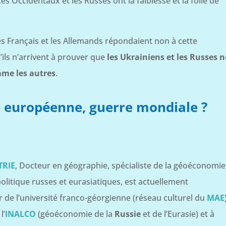
Les Occidentaux et les Russes ont la faiblesse et la folie de
les Français et les Allemands répondaient non à cette
’ils n’arrivent à prouver que
les Ukrainiens et les Russes n
mme les autres
.
e européenne, guerre mondiale ?
TRIE
, Docteur en géographie, spécialiste de la géoéconomie
politique russes et eurasiatiques, est actuellement
 de l’université franco-géorgienne (réseau culturel du
MAE
l’
INALCO
(géoéconomie de la
Russie
et de l’Eurasie) et à