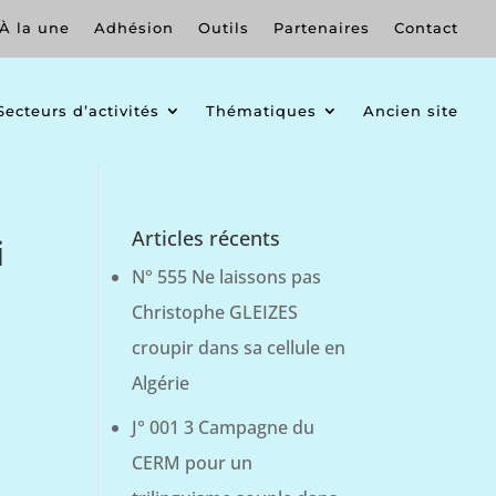
À la une
Adhésion
Outils
Partenaires
Contact
Secteurs d’activités
Thématiques
Ancien site
Articles récents
i
N° 555 Ne laissons pas
Christophe GLEIZES
croupir dans sa cellule en
Algérie
J° 001 3 Campagne du
CERM pour un