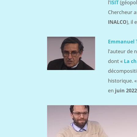
l’
ISIT
(géopoli
Chercheur as
INALCO
), il
Emmanuel 
l’auteur de 
dont «
La ch
décompositi
historique. 
en
juin 2022