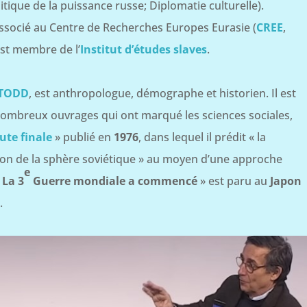
tique de la puissance russe; Diplomatie culturelle).
socié au Centre de Recherches Europes Eurasie (
CREE
,
 est membre de l’
Institut d’études slaves
.
TODD
, est anthropologue, démographe et historien. Il est
nombreux ouvrages qui ont marqué les sciences sociales,
ute finale
» publié en
1976
, dans lequel il prédit « la
on de la sphère soviétique » au moyen d’une approche
e
«
La 3
Guerre mondiale a commencé
» est paru au
Japon
.