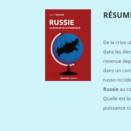
RÉSUM
De la crise 
dans les éle
revenue depu
dans un cont
russo-occide
Russie
au cœ
Quelle est l
puissance ru