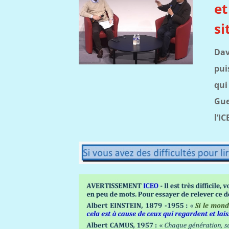
et
si
Dav
pui
qui
Gue
l’I