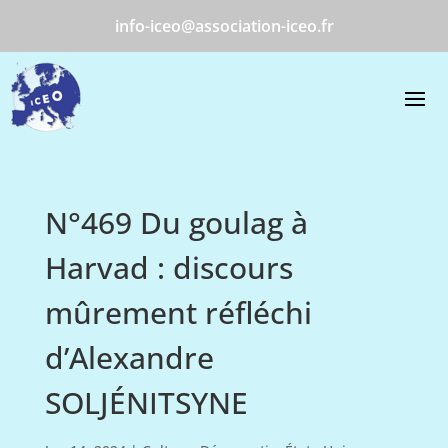
info-iceo@association-iceo.fr
N°469 Du goulag à
Harvad : discours
mûrement réfléchi
d’Alexandre
SOLJÉNITSYNE