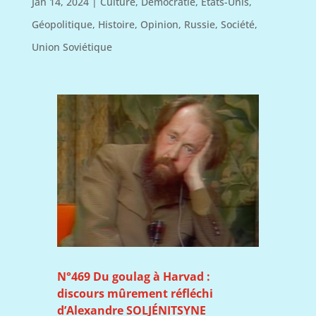
Jan 14, 2024
|
Culture
,
Démocratie
,
États-Unis
,
Géopolitique
,
Histoire
,
Opinion
,
Russie
,
Société
,
Union Soviétique
N°469 Du goulag à Harvad :
discours mûrement réfléchi
d’Alexandre SOLJÉNITSYNE