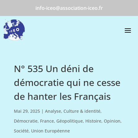
info-iceo@association-iceo.fr
N° 535 Un déni de
démocratie qui ne cesse
de hanter les Français
Mai 29, 2025
|
Analyse
,
Culture & identité
,
Démocratie
,
France
,
Géopolitique
,
Histoire
,
Opinion
,
Société
,
Union Européenne