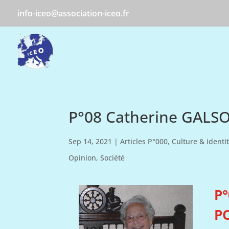
info-iceo@association-iceo.fr
P°08 Catherine GAL
Sep 14, 2021
|
Articles P°000
,
Culture & identi
Opinion
,
Société
P°
P