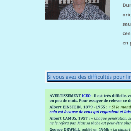
Dur
ori
sau
cen
en 