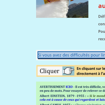
au
Déf
con
Pou
rec