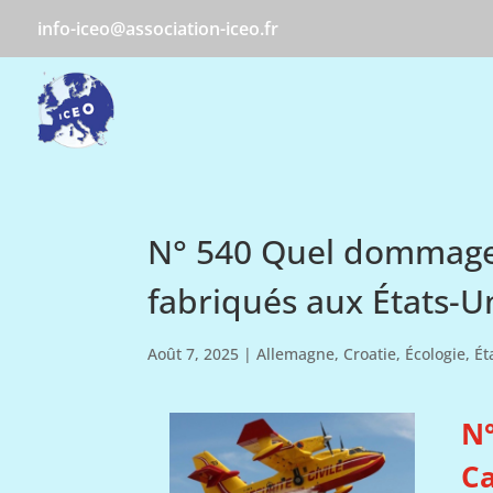
info-iceo@association-iceo.fr
N° 540 Quel dommage 
fabriqués aux États-Un
Août 7, 2025
|
Allemagne
,
Croatie
,
Écologie
,
Ét
N°
Ca