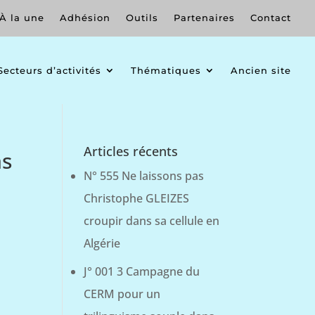
À la une
Adhésion
Outils
Partenaires
Contact
Secteurs d’activités
Thématiques
Ancien site
Articles récents
as
N° 555 Ne laissons pas
Christophe GLEIZES
croupir dans sa cellule en
Algérie
J° 001 3 Campagne du
CERM pour un