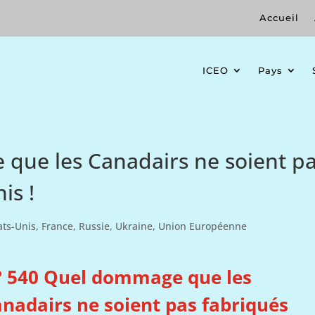
Accueil
ICEO
Pays
que les Canadairs ne soient p
is !
ats-Unis
,
France
,
Russie
,
Ukraine
,
Union Européenne
 540 Quel dommage que les
nadairs ne soient pas fabriqués