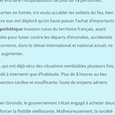
t entrainé l’hospitalisation de plus de
15
personnes.
rties en fumée, n’a voulu accabler les soldats du feu, bien
ntre eux ont déploré qu’on fasse passer l’achat d’importants
ypothétique
invasion russe du territoire français, avant
les pour lutter contre les départs d’incendies, accidentels
urrence, dans le climat international et national actuel, ne
 augmenter.
, qui ont déjà vécu des situations semblables plusieurs fois,
dé à intervenir que d’habitude. Plus de
3
heures au lieu
vention tardive et insuffisante, faute de moyens aériens
es en Gironde, le gouvernement s’était engagé à acheter deux
cer la flottille vieillissante. Malheureusement, la société