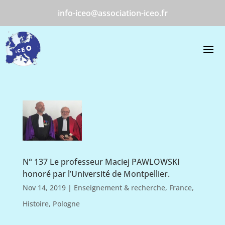
info-iceo@association-iceo.fr
N° 137 Le professeur Maciej PAWLOWSKI
honoré par l’Université de Montpellier.
Nov 14, 2019
|
Enseignement & recherche
,
France
,
Histoire
,
Pologne