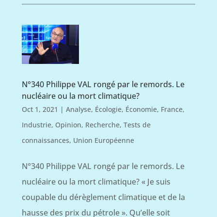
N°340 Philippe VAL rongé par le remords. Le
nucléaire ou la mort climatique?
Oct 1, 2021
|
Analyse
,
Écologie
,
Économie
,
France
,
Industrie
,
Opinion
,
Recherche
,
Tests de
connaissances
,
Union Européenne
N°340 Philippe VAL rongé par le remords. Le
nucléaire ou la mort climatique? « Je suis
coupable du dérèglement climatique et de la
hausse des prix du pétrole ». Qu’elle soit