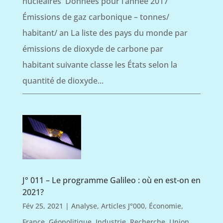
nucléaires Données pour l’année 2017
Émissions de gaz carbonique – tonnes/
habitant/ an La liste des pays du monde par
émissions de dioxyde de carbone par
habitant suivante classe les États selon la
quantité de dioxyde...
J° 011 – Le programme Galileo : où en est-on en
2021?
Fév 25, 2021
|
Analyse
,
Articles J°000
,
Économie
,
France
,
Géopolitique
,
Industrie
,
Recherche
,
Union