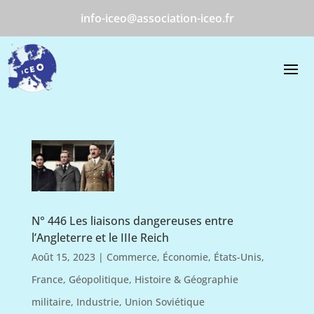
info-iceo@association-iceo.fr
N° 446 Les liaisons dangereuses entre
l’Angleterre et le IIIe Reich
Août 15, 2023
|
Commerce
,
Économie
,
États-Unis
,
France
,
Géopolitique
,
Histoire & Géographie
militaire
,
Industrie
,
Union Soviétique