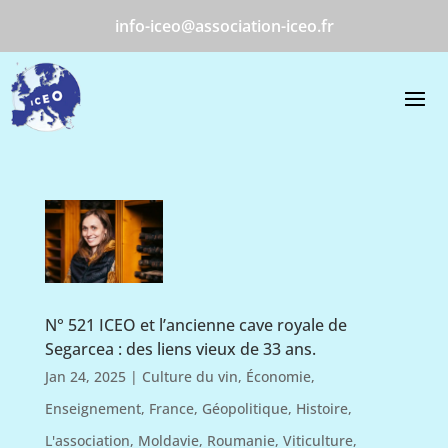
info-iceo@association-iceo.fr
N° 521 ICEO et l’ancienne cave royale de
Segarcea : des liens vieux de 33 ans.
Jan 24, 2025
|
Culture du vin
,
Économie
,
Enseignement
,
France
,
Géopolitique
,
Histoire
,
L'association
,
Moldavie
,
Roumanie
,
Viticulture
,